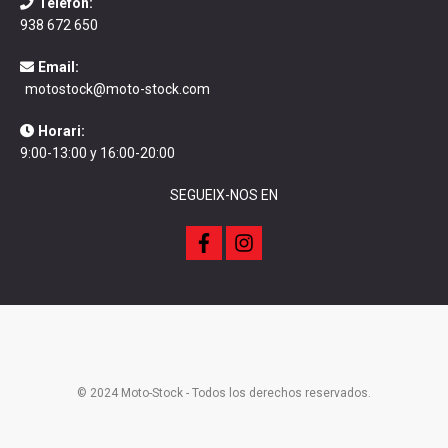
Telèfon:
938 672 650
Email:
motostock@moto-stock.com
Horari:
9:00-13:00 y 16:00-20:00
SEGUEIX-NOS EN
f
i
a
n
c
s
e
t
b
a
o
g
o
r
k
a
m
© 2024 Moto-Stock - Todos los derechos reservados.