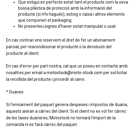
Que estigui en perfecte estat tant el producte com la seva
bossa plàstica de protecció amb la informació del
producte (si n'hi hagués), estoig o caixa i altres elements
que componen el packaging.
No presenteu signes d'haver estat manipulat o usat.
En cas contrari ens reservem el dret de fer un abonament
parcial, per reacondicionar el producte o la devolució del
producte al client.
En cas d'error per part nostra, cal que us poseu en contacte amb
nosaltres per email a
motostock@moto-stock.com
per sol·licitar
la recollida del producte i procedir al canvi.
* Duanes
Si l'enviament del paquet genera despeses i impostos de duana,
aquests aniran a càrrec del client. Si el client no es vol fer càrrec
de les taxes duaneres, Motostock no tornarà l'import de la
comanda ni es farà càrrec del paquet.