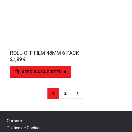
ROLL-OFF FILM 48MM 6 PACK
21,99 €
AFEGIR A LA CISTELLA
Page
You're currently reading page
Page
Page
Següent
1
2
Qui som
Politica de Cookies