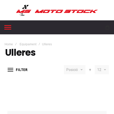
0
Home
Equipament
Ulleres
Ulleres
FILTER
Posició
12