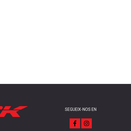
SEGUEIX-NOS EN
f
i
a
n