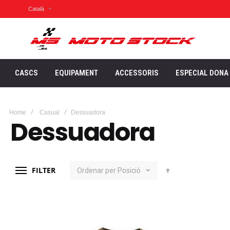
Català
CASCS
EQUIPAMENT
ACCESSORIS
ESPECIAL DONA
Home
Casual
Dessuadora
Dessuadora
FILTER
Ordenar per
Posició