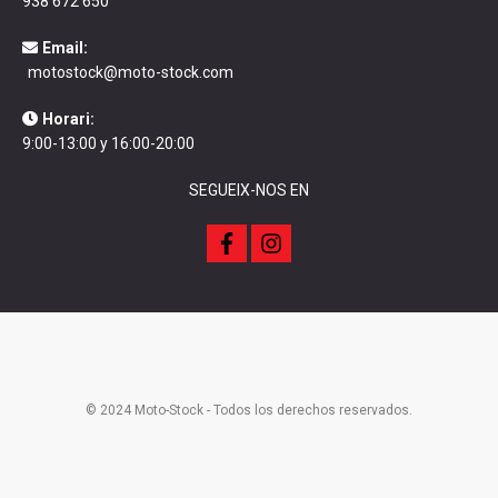
938 672 650
Email:
motostock@moto-stock.com
Horari:
9:00-13:00 y 16:00-20:00
SEGUEIX-NOS EN
f
i
a
n
c
s
e
t
b
a
o
g
o
r
k
a
m
© 2024 Moto-Stock - Todos los derechos reservados.