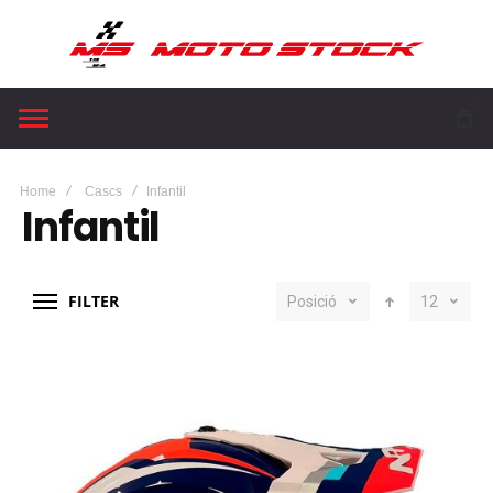
0
Home
Cascs
Infantil
Infantil
FILTER
Posició
12