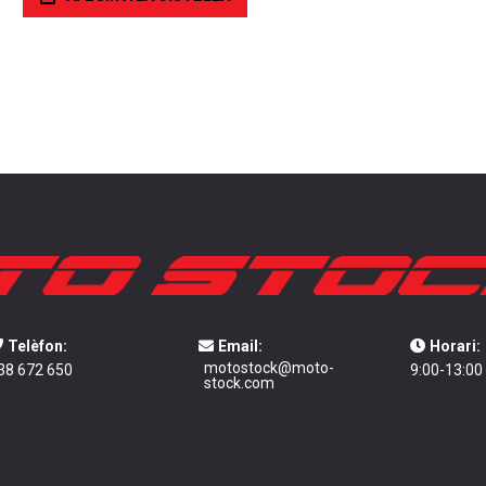
Telèfon:
Email:
Horari:
motostock@moto-
38 672 650
9:00-13:00
stock.com