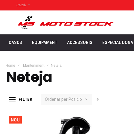
Català
CASCS
EQUIPAMENT
ACCESSORIS
ESPECIAL DONA
Home
Manteniment
Neteja
Neteja
FILTER
Ordenar per
Posició
NOU