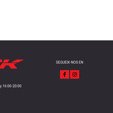
SEGUEIX-NOS EN
f
i
a
n
c
s
e
t
 y 16:00-20:00
b
a
o
g
o
r
k
a
m