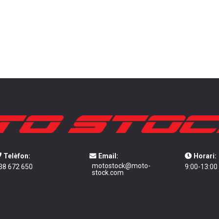
Telèfon:
Email:
Horari:
motostock@moto-
38 672 650
9:00-13:00
stock.com