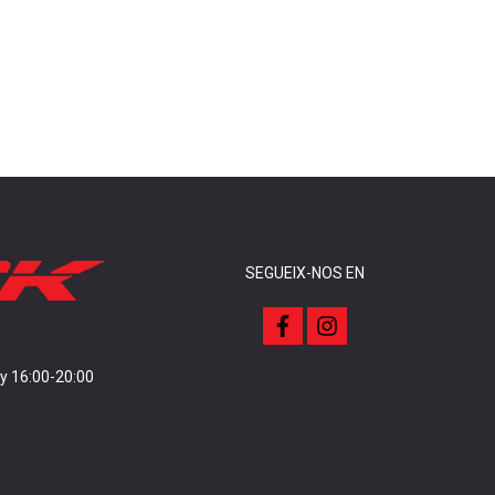
SEGUEIX-NOS EN
f
i
a
n
c
s
e
t
 y 16:00-20:00
b
a
o
g
o
r
k
a
m