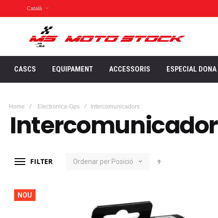
Català
CASCS
EQUIPAMENT
ACCESSORIS
ESPECIAL DONA
Home
Electrònica-Gps
Intercomunicadors
Intercomunicador
FILTER
Ordenar per
Posició
NOU