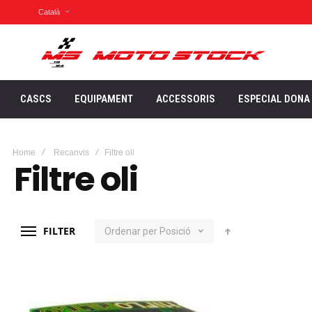
Català
CASCS
EQUIPAMENT
ACCESSORIS
ESPECIAL DONA
Home
Recanvis
Filtre oli
Filtre oli
FILTER
Ordenar per
Posició