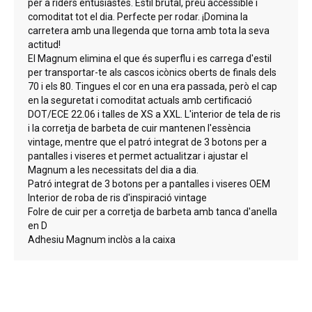
per a riders entusiastes. Estil brutal, preu accessible i
comoditat tot el dia. Perfecte per rodar. ¡Domina la
carretera amb una llegenda que torna amb tota la seva
actitud!
El Magnum elimina el que és superflu i es carrega d'estil
per transportar-te als cascos icònics oberts de finals dels
70 i els 80. Tingues el cor en una era passada, però el cap
en la seguretat i comoditat actuals amb certificació
DOT/ECE 22.06 i talles de XS a XXL. L'interior de tela de ris
i la corretja de barbeta de cuir mantenen l'essència
vintage, mentre que el patró integrat de 3 botons per a
pantalles i viseres et permet actualitzar i ajustar el
Magnum a les necessitats del dia a dia.
Patró integrat de 3 botons per a pantalles i viseres OEM
Interior de roba de ris d'inspiració vintage
Folre de cuir per a corretja de barbeta amb tanca d'anella
en D
Adhesiu Magnum inclòs a la caixa