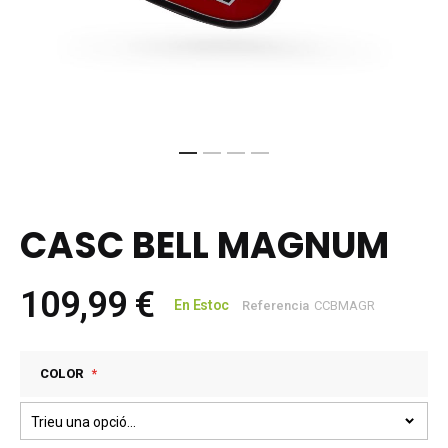
Skip
to
the
CASC BELL MAGNUM
beginning
of
the
109,99 €
images
En Estoc
Referencia
CCBMAGR
gallery
COLOR