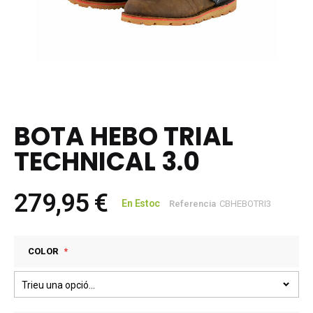
Skip
to
the
BOTA HEBO TRIAL
beginning
of
TECHNICAL 3.0
the
images
gallery
279,95 €
En Estoc
Referencia
CBHEBOTRI3
COLOR