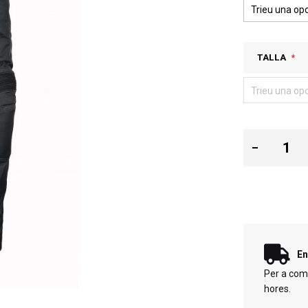
TALLA
En
Per a com
hores.