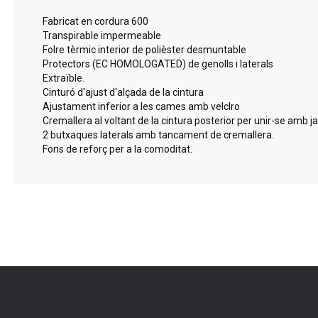
gallery
Fabricat en cordura 600
Transpirable impermeable
Folre tèrmic interior de polièster desmuntable
Protectors (EC HOMOLOGATED) de genolls i laterals
Extraïble.
Cinturó d'ajust d'alçada de la cintura
Ajustament inferior a les cames amb velclro
Cremallera al voltant de la cintura posterior per unir-se amb 
2 butxaques laterals amb tancament de cremallera.
Fons de reforç per a la comoditat.