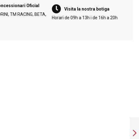
ncessionari Oficial
Visita la nostra botiga
INI, TM RACING, BETA,
Horari de 09h a 13h i de 16h a 20h
PANTALÓ BSTAR
TEXÀ