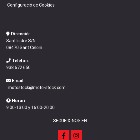
Configuració de Cookies
Direcció:
Sant Isidre S/N
08470 Sant Celoni
Telèfon:
938 672 650
Email:
motostock@moto-stock.com
Horari:
9:00-13:00 y 16:00-20:00
SEGUEIX-NOS EN
f
i