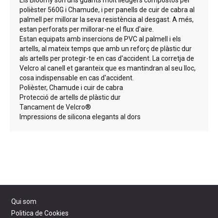
Els Bloomy són uns guants molt lleugers compostos per
polièster 560G i Chamude, i per panells de cuir de cabra al
palmell per millorar la seva resistència al desgast. A més,
estan perforats per millorar-ne el flux d'aire.
Estan equipats amb insercions de PVC al palmell i els
artells, al mateix temps que amb un reforç de plàstic dur
als artells per protegir-te en cas d'accident. La corretja de
Velcro al canell et garanteix que es mantindran al seu lloc,
cosa indispensable en cas d'accident.
Polièster, Chamude i cuir de cabra
Protecció de artells de plàstic dur
Tancament de Velcro®
Impressions de silicona elegants al dors
Qui som
Politica de Cookies