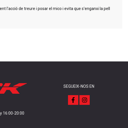
t l'acció de treure i posar el mico i evita que s'enganxi la pell
SEGUEIX-NOS EN
f
i
a
n
c
s
e
t
 y 16:00-20:00
b
a
o
g
o
r