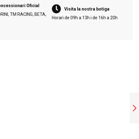
ncessionari Oficial
Visita la nostra botiga
INI, TM RACING, BETA,
Horari de 09h a 13h i de 16h a 20h
SAMARRETA HEBO
UNDERWEAR
Següent