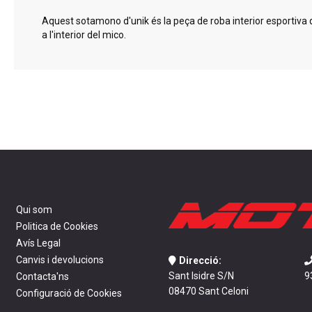
gallery
Aquest sotamono d'unik és la peça de roba interior esportiva que 
a l'interior del mico.
Qui som
Politica de Cookies
Avís Legal
Canvis i devolucions
Direcció:
Sant Isidre S/N
9
Contacta'ns
08470 Sant Celoni
Configuració de Cookies