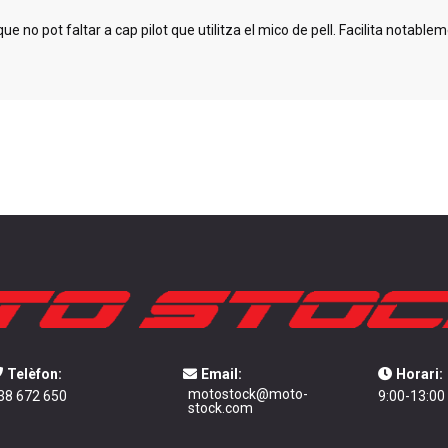
no pot faltar a cap pilot que utilitza el mico de pell. Facilita notablemen
Telèfon:
Email:
Horari:
motostock@moto-
38 672 650
9:00-13:00
stock.com