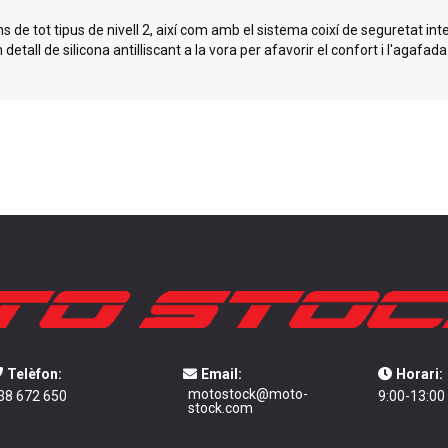
 tot tipus de nivell 2, així com amb el sistema coixí de seguretat inte
all de silicona antilliscant a la vora per afavorir el confort i l'agafada
Telèfon:
Email:
Horari:
motostock@moto-
38 672 650
9:00-13:00
stock.com