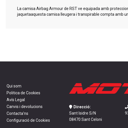
gallery
La camisa Airbag Armour de RST ve equipada amb proteccions de
jaquetaaquesta camisa lleugera i transpirable compta amb un det
Qui som
Politica de Cookies
Avís Legal
Canvis i devolucions
Direcció:
Sant Isidre S/N
9
Contacta'ns
08470 Sant Celoni
Configuració de Cookies