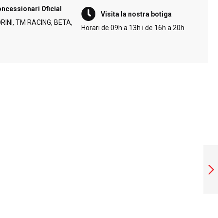
ncessionari Oficial
Visita la nostra botiga
INI, TM RACING, BETA,
Horari de 09h a 13h i de 16h a 20h
PECTORAL HEBO
DEFENDER PRO
JACKET
Següent