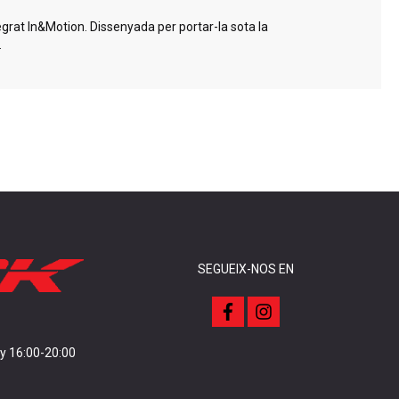
grat In&Motion. Dissenyada per portar-la sota la
.
SEGUEIX-NOS EN
f
i
a
n
c
s
e
t
 y 16:00-20:00
b
a
o
g
o
r