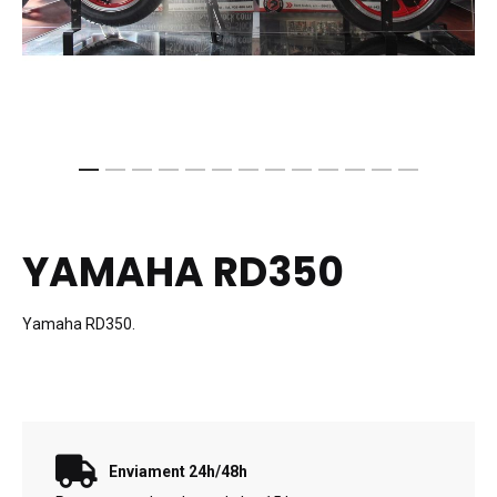
Skip
to
the
YAMAHA RD350
beginning
of
the
Yamaha RD350.
images
gallery
Enviament 24h/48h