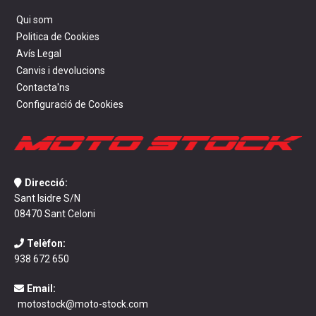
Qui som
Politica de Cookies
Avís Legal
Canvis i devolucions
Contacta'ns
Configuració de Cookies
Direcció:
Sant Isidre S/N
08470 Sant Celoni
Telèfon:
938 672 650
Email:
motostock@moto-stock.com