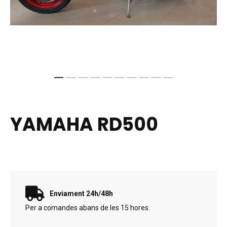
Skip
to
the
YAMAHA RD500
beginning
of
the
images
gallery
Enviament 24h/48h
Per a comandes abans de les 15 hores.